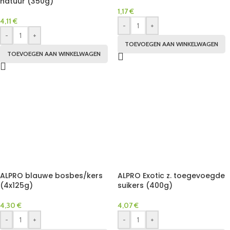
natuur (350g)
1,17
€
4,11
€
-
+
-
+
TOEVOEGEN AAN WINKELWAGEN
TOEVOEGEN AAN WINKELWAGEN
ALPRO blauwe bosbes/kers
ALPRO Exotic z. toegevoegde
(4x125g)
suikers (400g)
4,30
€
4,07
€
-
+
-
+