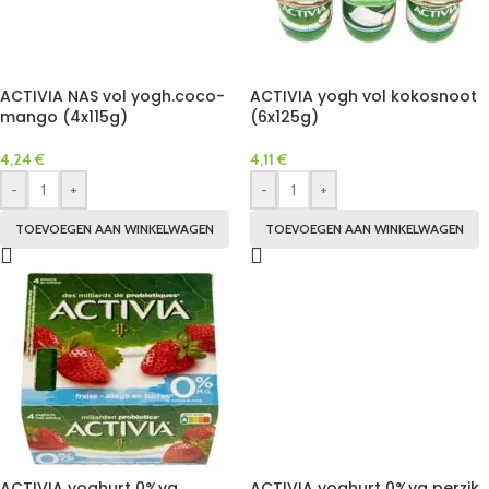
ACTIVIA NAS vol yogh.coco-
ACTIVIA yogh vol kokosnoot
mango (4x115g)
(6x125g)
4,24
€
4,11
€
-
+
-
+
TOEVOEGEN AAN WINKELWAGEN
TOEVOEGEN AAN WINKELWAGEN
ACTIVIA yoghurt 0%vg
ACTIVIA yoghurt 0%vg perzik