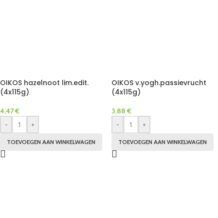
OIKOS hazelnoot lim.edit.
OIKOS v.yogh.passievrucht
(4x115g)
(4x115g)
4,47
€
3,88
€
-
+
-
+
TOEVOEGEN AAN WINKELWAGEN
TOEVOEGEN AAN WINKELWAGEN