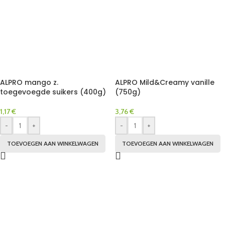
ALPRO mango z.
ALPRO Mild&Creamy vanille
toegevoegde suikers (400g)
(750g)
1,17
€
3,76
€
-
+
-
+
TOEVOEGEN AAN WINKELWAGEN
TOEVOEGEN AAN WINKELWAGEN