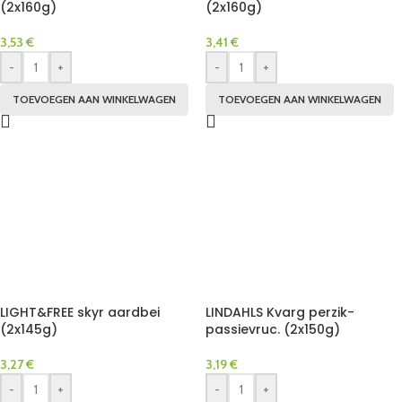
(2x160g)
(2x160g)
3,53
€
3,41
€
-
+
-
+
TOEVOEGEN AAN WINKELWAGEN
TOEVOEGEN AAN WINKELWAGEN
LIGHT&FREE skyr aardbei
LINDAHLS Kvarg perzik-
(2x145g)
passievruc. (2x150g)
3,27
€
3,19
€
-
+
-
+