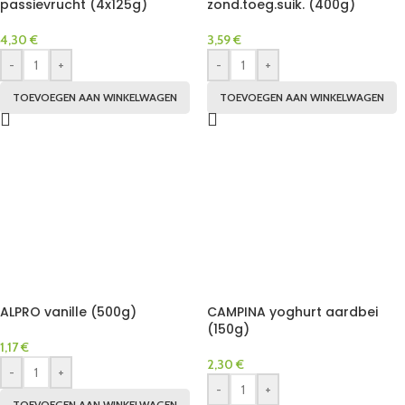
passievrucht (4x125g)
zond.toeg.suik. (400g)
4,30
€
3,59
€
-
+
-
+
TOEVOEGEN AAN WINKELWAGEN
TOEVOEGEN AAN WINKELWAGEN
ALPRO vanille (500g)
CAMPINA yoghurt aardbei
(150g)
1,17
€
2,30
€
-
+
-
+
TOEVOEGEN AAN WINKELWAGEN