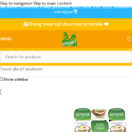
Skip to navigation
Skip to main content
We leveren momenteel in Aalst (postcodes 9300, 9308, 9310, 9320). Binnenkort
ook bij jou! 😇
🤗 Breng meer tijd door met je familie ❤️
MENU
Toont alle 63 resultaten
Show sidebar