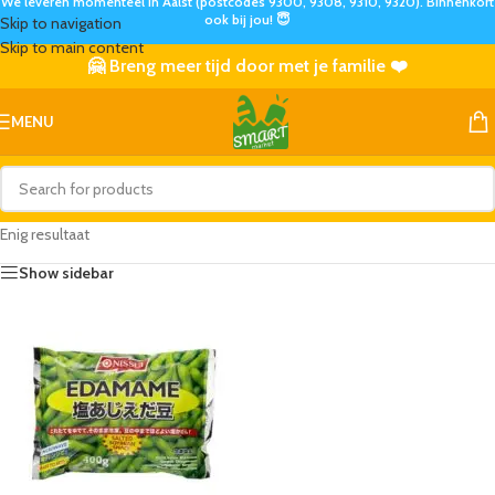
We leveren momenteel in Aalst (postcodes 9300, 9308, 9310, 9320). Binnenkort
ook bij jou! 😇
Skip to navigation
Skip to main content
🤗 Breng meer tijd door met je familie ❤️
MENU
Enig resultaat
Show sidebar