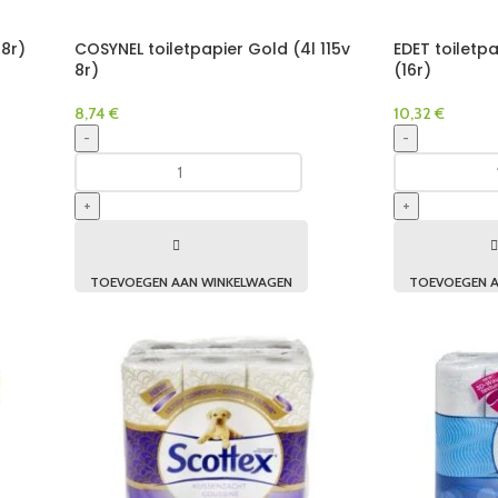
18r)
COSYNEL toiletpapier Gold (4l 115v
EDET toiletp
8r)
(16r)
8,74
€
10,32
€
-
-
+
+
TOEVOEGEN AAN WINKELWAGEN
TOEVOEGEN A