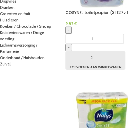
Diepvries
Dranken
COSYNEL toiletpapier (3l 127v 
Groenten en fruit
Huisdieren
9,82
€
Koeken / Chocolade / Snoep
-
Kruidenierswaren / Droge
voeding
Lichaamsverzorging /
+
Parfumerie
Onderhoud / Huishouden
Zuivel
TOEVOEGEN AAN WINKELWAGEN