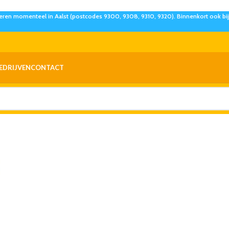
eren momenteel in Aalst (postcodes 9300, 9308, 9310, 9320). Binnenkort ook bij 
EDRIJVEN
CONTACT