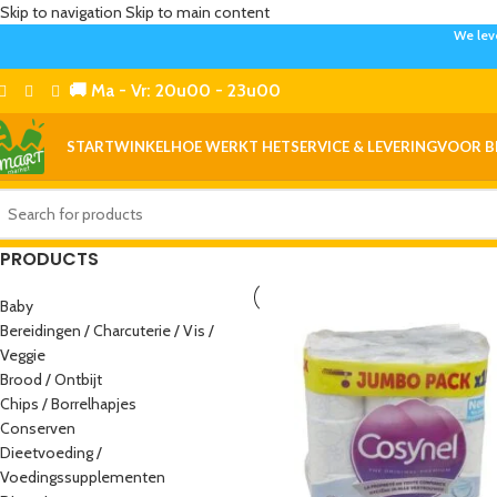
Skip to navigation
Skip to main content
We lev
🚚 Ma - Vr: 20u00 - 23u00
START
WINKEL
HOE WERKT HET
SERVICE & LEVERING
VOOR B
PRODUCTS
Baby
Bereidingen / Charcuterie / Vis /
Veggie
Brood / Ontbijt
Chips / Borrelhapjes
Conserven
Dieetvoeding /
Voedingssupplementen