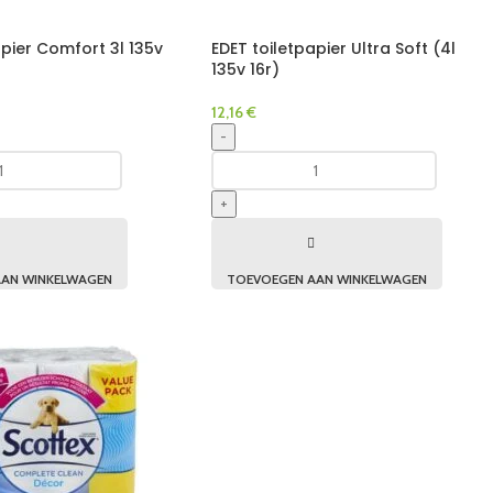
apier Comfort 3l 135v
EDET toiletpapier Ultra Soft (4l
135v 16r)
12,16
€
-
+
AN WINKELWAGEN
TOEVOEGEN AAN WINKELWAGEN