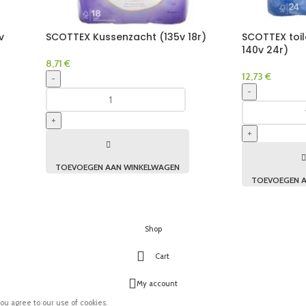
v
SCOTTEX Kussenzacht (135v 18r)
SCOTTEX toil
140v 24r)
8,71
€
12,73
€
-
-
+
+
TOEVOEGEN AAN WINKELWAGEN
TOEVOEGEN A
Shop
Cart
My account
ou agree to our use of cookies.