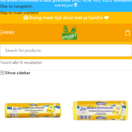
We leveren momenteel in Aalst (postcodes 9300, 9308, 9310, 9320). Binnenkort
ook bij jou! 😇
Skip to navigation
Skip to main content
🤗 Breng meer tijd door met je familie ❤️
MENU
Toont alle 15 resultaten
Show sidebar