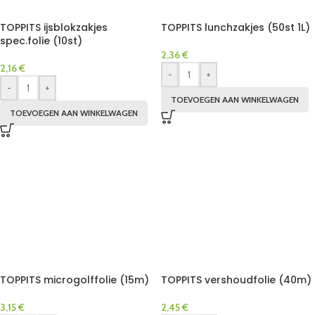
TOPPITS ijsblokzakjes
TOPPITS lunchzakjes (50st 1L)
spec.folie (10st)
2,36
€
2,16
€
-
+
-
+
TOEVOEGEN AAN WINKELWAGEN
TOEVOEGEN AAN WINKELWAGEN
TOPPITS microgolffolie (15m)
TOPPITS vershoudfolie (40m)
3,15
€
2,45
€