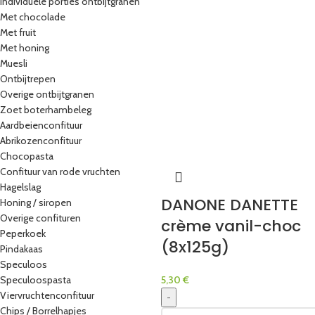
Individuele porties ontbijtgranen
Met chocolade
Met fruit
Met honing
Muesli
Ontbijtrepen
Overige ontbijtgranen
Zoet boterhambeleg
Aardbeienconfituur
Abrikozenconfituur
Chocopasta
Confituur van rode vruchten
Hagelslag
DANONE DANETTE
Honing / siropen
Overige confituren
crème vanil-choc
Peperkoek
(8x125g)
Pindakaas
Speculoos
Speculoospasta
5,30
€
Viervruchtenconfituur
-
Chips / Borrelhapjes