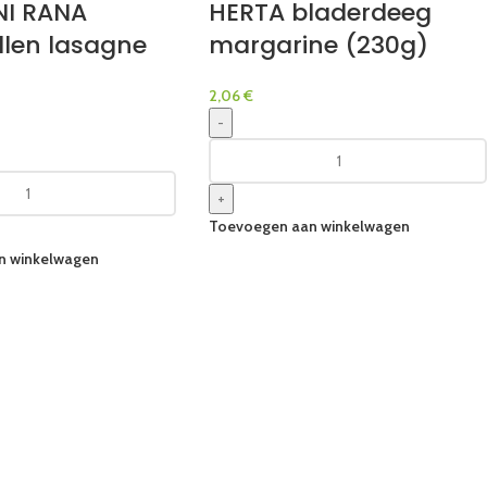
I RANA
HERTA bladerdeeg
llen lasagne
margarine (230g)
2,06
€
-
+
Toevoegen aan winkelwagen
n winkelwagen