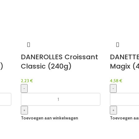
DANEROLLES Croissant
DANETTE 
)
Classic (240g)
Magix (
2,23
€
4,58
€
-
-
+
+
Toevoegen aan winkelwagen
Toevoegen aa