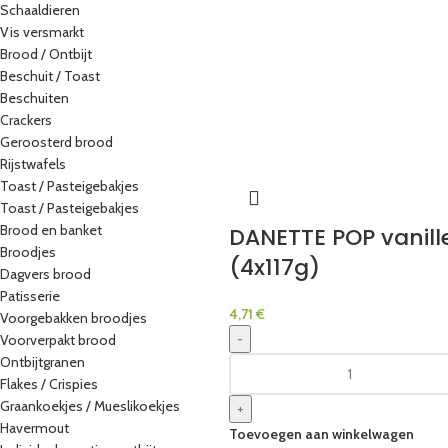
Schaaldieren
Vis versmarkt
Brood / Ontbijt
Beschuit / Toast
Beschuiten
Crackers
Geroosterd brood
Rijstwafels
Toast / Pasteigebakjes
Toast / Pasteigebakjes
Brood en banket
DANETTE POP vanill
Broodjes
(4x117g)
Dagvers brood
Patisserie
4,71
€
Voorgebakken broodjes
-
Voorverpakt brood
Ontbijtgranen
Flakes / Crispies
Graankoekjes / Mueslikoekjes
+
Havermout
Toevoegen aan winkelwagen