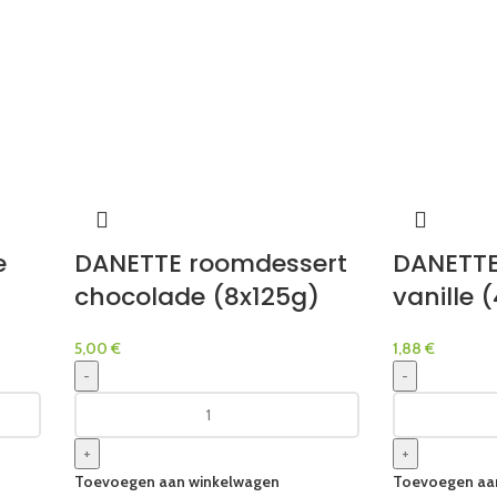
e
DANETTE roomdessert
DANETTE
chocolade (8x125g)
vanille 
5,00
€
1,88
€
-
-
+
+
Toevoegen aan winkelwagen
Toevoegen aa