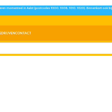
eren momenteel in Aalst (postcodes 9300, 9308, 9310, 9320). Binnenkort ook bij 
EDRIJVEN
CONTACT