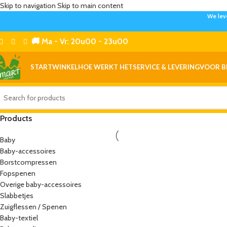
Skip to navigation
Skip to main content
We lev
🚚 Ma - Vr: 20u00 - 23u00
START
WINKEL
HOE WERKT HET
SERVICE & LEVERING
VOOR B
Products
Baby
Baby-accessoires
Borstcompressen
Fopspenen
Overige baby-accessoires
Slabbetjes
Zuigflessen / Spenen
Baby-textiel