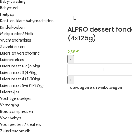
Baby-voeding
Babymeel
Fruitpap
Kant-en-klare babymaaltijden
Kinderkoeken
ALPRO dessert fond
Melkpoeder / Melk
(4x125g)
Vruchtendrankjes
Zuiveldessert
2,58
€
Luiers en verschoning
-
Luierbroekjes
Luiers maat 1-2 (2-6kg)
Luiers maat 3 (4-9kg)
Luiers maat 4 (7-20kg)
+
Luiers maat 5-6 (11-27kg)
Toevoegen aan winkelwagen
Luierzakjes
Vochtige doekjes
Verzorging
Borstcompressen
Voor baby's
Voor peuters / kleuters
Zuigelingenmelk