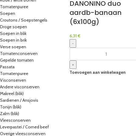
Rode / witte bonen
DANONINO duo
Tomatenpuree
aardb-banaan
Soepen
(6x100g)
Croutons / Soepstengels
Droge soepen
Soepen in blik
6,31
€
Soepen in brik
-
Verse soepen
Tomatenconserven
Gepelde tomaten
+
Passata
Toevoegen aan winkelwagen
Tomatenpuree
Visconserven
Andere visconserven
Makreel (blik)
Sardienen / Ansjovis
Tonijn (blik)
Zalm (blik)
Vleesconserven
Leverpastei / Corned beef
Overige vleesconserven