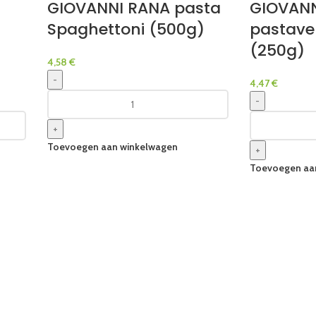
GIOVANNI RANA pasta
GIOVANN
Spaghettoni (500g)
pastave
(250g)
4,58
€
-
4,47
€
-
+
Toevoegen aan winkelwagen
+
Toevoegen aa