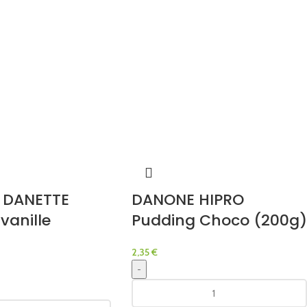
 DANETTE
DANONE HIPRO
vanille
Pudding Choco (200g)
2,35
€
-