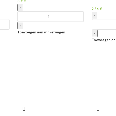
6,31
€
-
2,34
€
-
+
Toevoegen aan winkelwagen
+
Toevoegen aa