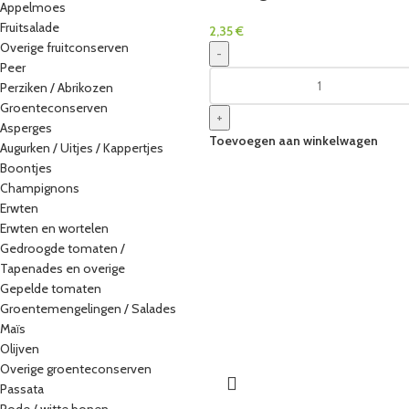
Appelmoes
Fruitsalade
2,35
€
Overige fruitconserven
-
Peer
Perziken / Abrikozen
Groenteconserven
+
Asperges
Toevoegen aan winkelwagen
Augurken / Uitjes / Kappertjes
Boontjes
Champignons
Erwten
Erwten en wortelen
Gedroogde tomaten /
Tapenades en overige
Gepelde tomaten
Groentemengelingen / Salades
Maïs
Olijven
Overige groenteconserven
Passata