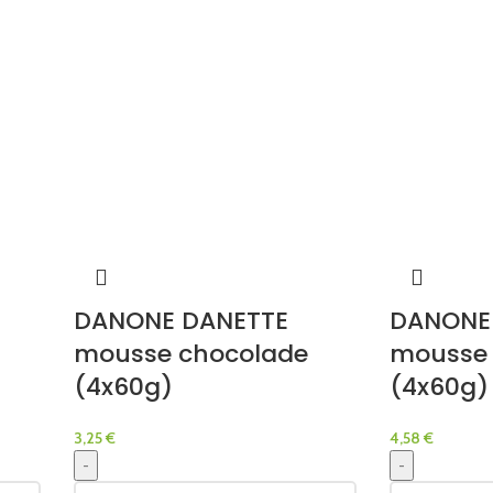
DANONE DANETTE
DANONE
mousse chocolade
mousse 
(4x60g)
(4x60g)
3,25
€
4,58
€
-
-