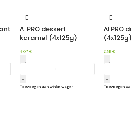
ant
ALPRO dessert
ALPRO de
karamel (4x125g)
(4x125g
4,07
€
2,58
€
-
-
+
+
Toevoegen aan winkelwagen
Toevoegen aa