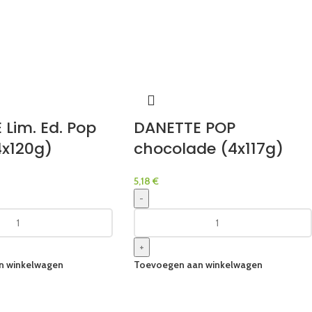
Lim. Ed. Pop
DANETTE POP
4x120g)
chocolade (4x117g)
5,18
€
-
+
n winkelwagen
Toevoegen aan winkelwagen