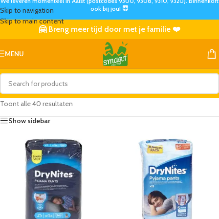
We leveren momenteel in Aalst (postcodes 9300, 9308, 9310, 9320). Binnenkort
ook bij jou! 😇
Skip to navigation
Skip to main content
🤗 Breng meer tijd door met je familie ❤️
MENU
Toont alle 40 resultaten
Show sidebar