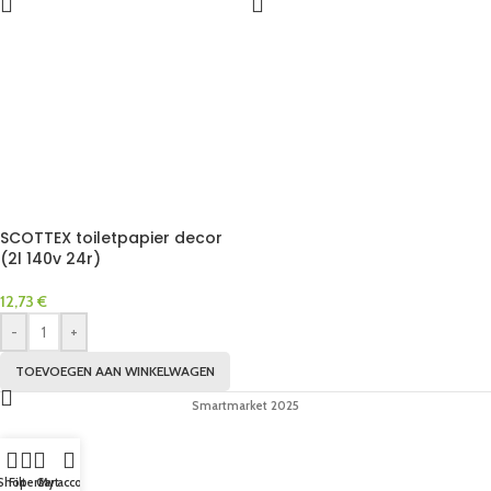
SCOTTEX toiletpapier decor
(2l 140v 24r)
12,73
€
-
+
TOEVOEGEN AAN WINKELWAGEN
Smartmarket 2025
Shop
Filters
Cart
My account