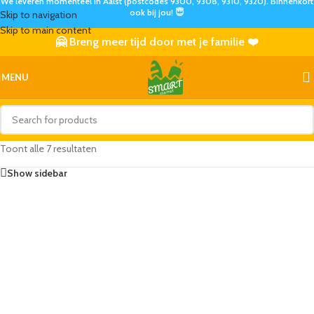
We leveren momenteel in Aalst (postcodes 9300, 9308, 9310, 9320). Binnenkort
ook bij jou! 😇
Skip to navigation
Skip to main content
🤗 Breng meer tijd door met je familie ❤️
MENU
Toont alle 7 resultaten
Show sidebar