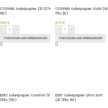
COSYNEL toiletpapier (3l 127v
COSYNEL toiletpapier Gold (4l
18r)
115v 8r)
9,82
€
8,74
€
-
+
-
+
TOEVOEGEN AAN WINKELWAGEN
TOEVOEGEN AAN WINKELWAGEN
EDET toiletpapier Comfort 3l
EDET toiletpapier Ultra Soft
135v (16r)
(4l 135v 16r)