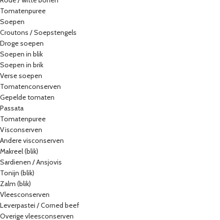
Rode / witte bonen
Tomatenpuree
Soepen
Croutons / Soepstengels
Droge soepen
Soepen in blik
Soepen in brik
Verse soepen
Tomatenconserven
Gepelde tomaten
Passata
Tomatenpuree
Visconserven
Andere visconserven
Makreel (blik)
Sardienen / Ansjovis
Tonijn (blik)
Zalm (blik)
Vleesconserven
Leverpastei / Corned beef
Overige vleesconserven