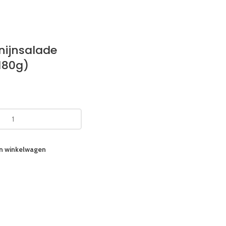
nijnsalade
180g)
n winkelwagen