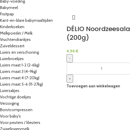
Baby-voeding
Babymeel
Fruitpap
Kant-en-klare babymaaltijden
Kinderkoeken
DÉLIO Noordzeesal
Melkpoeder / Melk
(200g)
Vruchtendrankjes
Zuiveldessert
4,94
€
Luiers en verschoning
-
Luierbroekjes
Luiers maat 1-2 (2-6kg)
Luiers maat 3 (4-9kg)
Luiers maat 4 (7-20kg)
+
Luiers maat 5-6 (11-27kg)
Toevoegen aan winkelwagen
Luierzakjes
Vochtige doekjes
Verzorging
Borstcompressen
Voor baby's
Voor peuters / kleuters
Zuigelingenmelk