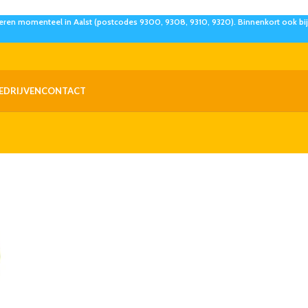
eren momenteel in Aalst (postcodes 9300, 9308, 9310, 9320). Binnenkort ook bij 
EDRIJVEN
CONTACT