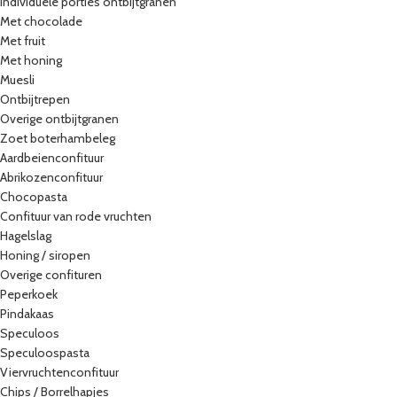
Individuele porties ontbijtgranen
Met chocolade
Met fruit
Met honing
Muesli
Ontbijtrepen
Overige ontbijtgranen
Zoet boterhambeleg
Aardbeienconfituur
Abrikozenconfituur
Chocopasta
Confituur van rode vruchten
Hagelslag
Honing / siropen
Overige confituren
Peperkoek
Pindakaas
Speculoos
Speculoospasta
Viervruchtenconfituur
Chips / Borrelhapjes