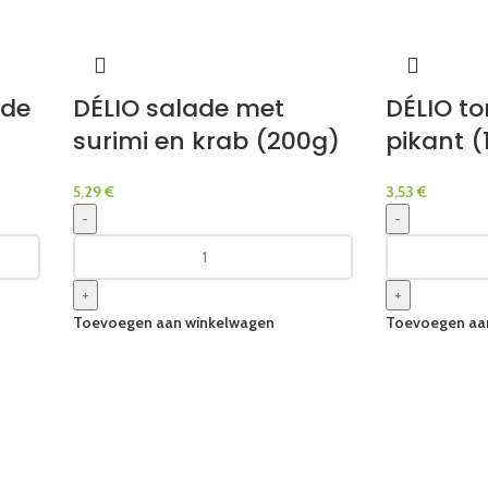
ade
DÉLIO salade met
DÉLIO to
surimi en krab (200g)
pikant (
5,29
€
3,53
€
-
-
+
+
Toevoegen aan winkelwagen
Toevoegen aa