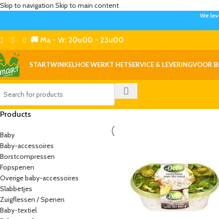
Skip to navigation
Skip to main content
We lev
🚚 Ma - Vr: 20u00 - 23u00
START
WINKEL
HOE WERKT HET
SERVICE & LEVERING
VOOR B
Products
Baby
Baby-accessoires
Borstcompressen
Fopspenen
Overige baby-accessoires
Slabbetjes
Zuigflessen / Spenen
Baby-textiel