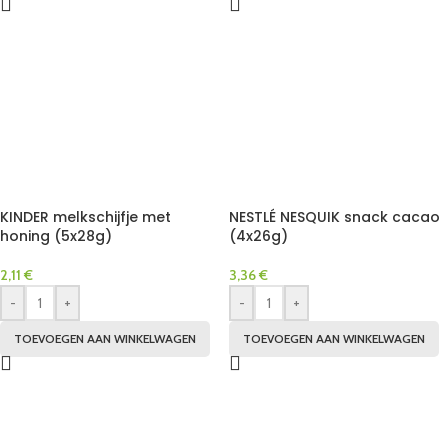
KINDER melkschijfje met
NESTLÉ NESQUIK snack cacao
honing (5x28g)
(4x26g)
2,11
€
3,36
€
-
+
-
+
TOEVOEGEN AAN WINKELWAGEN
TOEVOEGEN AAN WINKELWAGEN