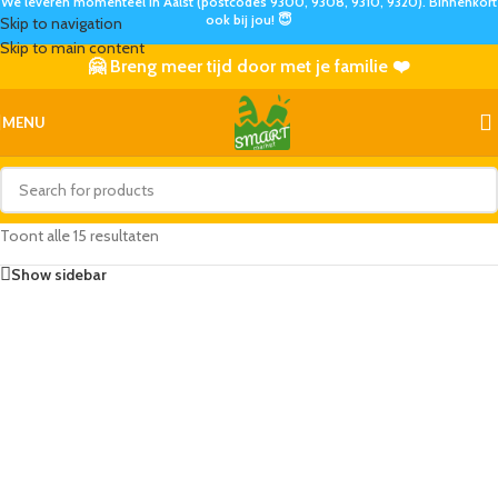
We leveren momenteel in Aalst (postcodes 9300, 9308, 9310, 9320). Binnenkort
ook bij jou! 😇
Skip to navigation
Skip to main content
🤗 Breng meer tijd door met je familie ❤️
MENU
Toont alle 15 resultaten
Show sidebar