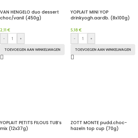
VAN HENGELO duo dessert
YOPLAIT MINI YOP
choc/vanil (450g)
drinkyogh.aardb. (8x100g)
2,11
€
5,18
€
-
+
-
+
TOEVOEGEN AAN WINKELWAGEN
TOEVOEGEN AAN WINKELWAGEN
YOPLAIT PETITS FILOUS TUB’s
ZOTT MONTE pudd.choc-
mix (12x37g)
hazeln top cup (70g)