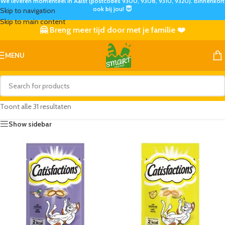
We leveren momenteel in Aalst (postcodes 9300, 9308, 9310, 9320). Binnenkort
ook bij jou! 😇
Skip to navigation
Skip to main content
🤗 Breng meer tijd door met je familie ❤️
MENU
Toont alle 31 resultaten
Show sidebar