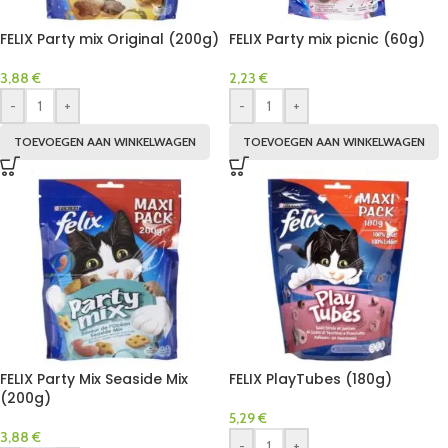
FELIX Party mix Original (200g)
FELIX Party mix picnic (60g)
3,88
€
2,23
€
-
+
-
+
TOEVOEGEN AAN WINKELWAGEN
TOEVOEGEN AAN WINKELWAGEN
FELIX Party Mix Seaside Mix
FELIX PlayTubes (180g)
(200g)
5,29
€
3,88
€
-
+