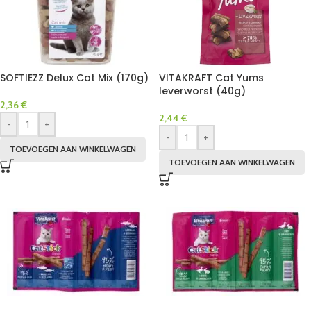
SOFTIEZZ Delux Cat Mix (170g)
VITAKRAFT Cat Yums
leverworst (40g)
2,36
€
2,44
€
-
+
-
+
TOEVOEGEN AAN WINKELWAGEN
TOEVOEGEN AAN WINKELWAGEN