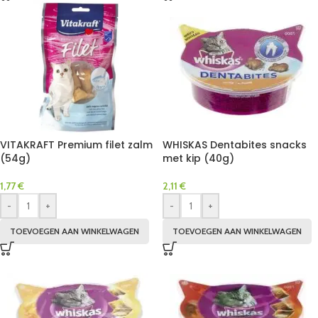
VITAKRAFT Premium filet zalm
WHISKAS Dentabites snacks
(54g)
met kip (40g)
1,77
€
2,11
€
-
+
-
+
TOEVOEGEN AAN WINKELWAGEN
TOEVOEGEN AAN WINKELWAGEN