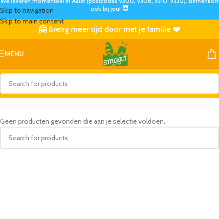
We leveren momenteel in Aalst (postcodes 9300, 9308, 9310, 9320). Binnenkort
ook bij jou! 😇
Skip to navigation
Skip to main content
🤗 Breng meer tijd door met je familie ❤️
MENU
Geen producten gevonden die aan je selectie voldoen.