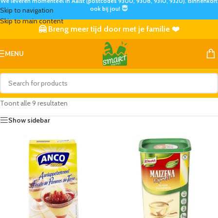
We leveren momenteel in Aalst (postcodes 9300, 9308, 9310, 9320). Binnenkort
ook bij jou! 😇
Skip to navigation
Skip to main content
🤗 Breng meer tijd door met je familie ❤️
MENU
Toont alle 9 resultaten
Show sidebar