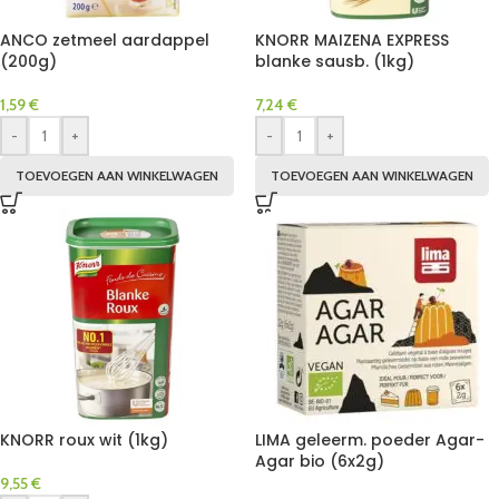
ANCO zetmeel aardappel
KNORR MAIZENA EXPRESS
(200g)
blanke sausb. (1kg)
1,59
€
7,24
€
-
+
-
+
TOEVOEGEN AAN WINKELWAGEN
TOEVOEGEN AAN WINKELWAGEN
KNORR roux wit (1kg)
LIMA geleerm. poeder Agar-
Agar bio (6x2g)
9,55
€