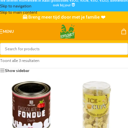
We leveren momenteel in Aalst (postcodes 9300, 9308, 9310, 9320). Binnenkort
ook bij jou! 😇
Skip to navigation
Skip to main content
🤗 Breng meer tijd door met je familie ❤️
MENU
Toont alle 3 resultaten
Show sidebar