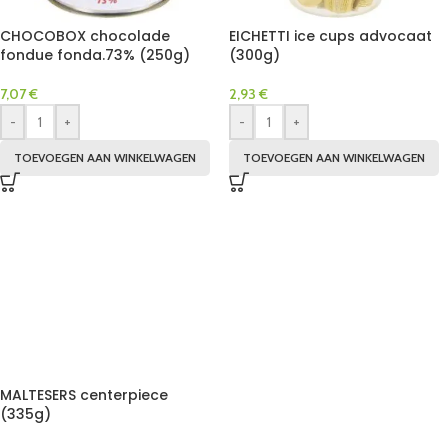
CHOCOBOX chocolade
EICHETTI ice cups advocaat
fondue fonda.73% (250g)
(300g)
7,07
€
2,93
€
-
+
-
+
TOEVOEGEN AAN WINKELWAGEN
TOEVOEGEN AAN WINKELWAGEN
MALTESERS centerpiece
(335g)