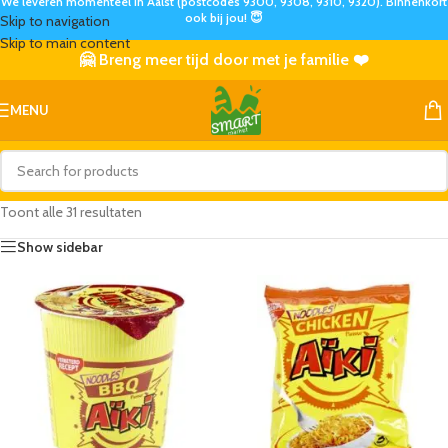
We leveren momenteel in Aalst (postcodes 9300, 9308, 9310, 9320). Binnenkort
ook bij jou! 😇
Skip to navigation
Skip to main content
🤗 Breng meer tijd door met je familie ❤️
MENU
Toont alle 31 resultaten
Show sidebar