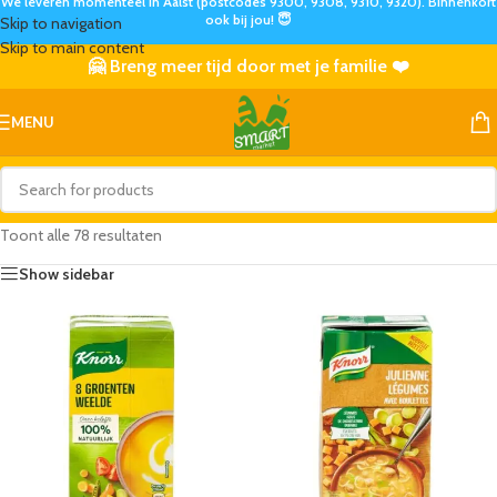
We leveren momenteel in Aalst (postcodes 9300, 9308, 9310, 9320). Binnenkort
ook bij jou! 😇
Skip to navigation
Skip to main content
🤗 Breng meer tijd door met je familie ❤️
MENU
Toont alle 78 resultaten
Show sidebar