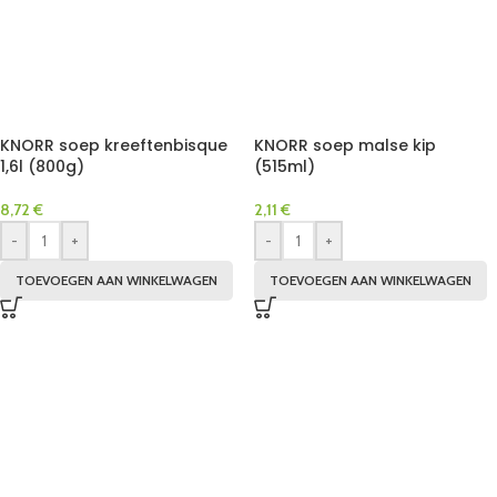
KNORR soep kreeftenbisque
KNORR soep malse kip
1,6l (800g)
(515ml)
8,72
€
2,11
€
-
+
-
+
TOEVOEGEN AAN WINKELWAGEN
TOEVOEGEN AAN WINKELWAGEN