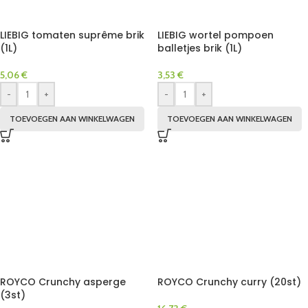
LIEBIG tomaten suprême brik
LIEBIG wortel pompoen
(1L)
balletjes brik (1L)
5,06
€
3,53
€
-
+
-
+
TOEVOEGEN AAN WINKELWAGEN
TOEVOEGEN AAN WINKELWAGEN
ROYCO Crunchy asperge
ROYCO Crunchy curry (20st)
(3st)