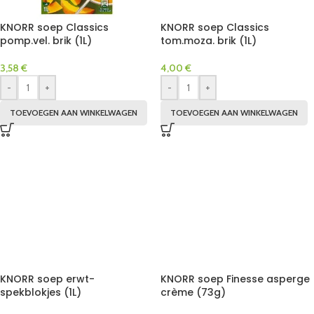
KNORR soep Classics
KNORR soep Classics
pomp.vel. brik (1L)
tom.moza. brik (1L)
3,58
€
4,00
€
-
+
-
+
TOEVOEGEN AAN WINKELWAGEN
TOEVOEGEN AAN WINKELWAGEN
KNORR soep erwt-
KNORR soep Finesse asperge
spekblokjes (1L)
crème (73g)