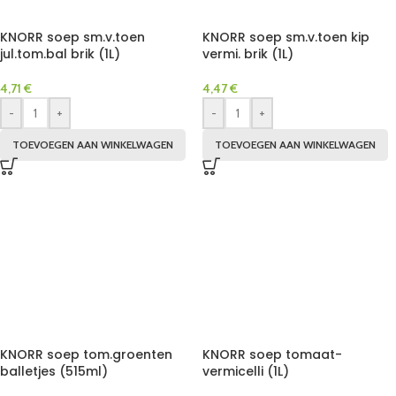
KNORR soep sm.v.toen
KNORR soep sm.v.toen kip
jul.tom.bal brik (1L)
vermi. brik (1L)
4,71
€
4,47
€
-
+
-
+
TOEVOEGEN AAN WINKELWAGEN
TOEVOEGEN AAN WINKELWAGEN
KNORR soep tom.groenten
KNORR soep tomaat-
balletjes (515ml)
vermicelli (1L)