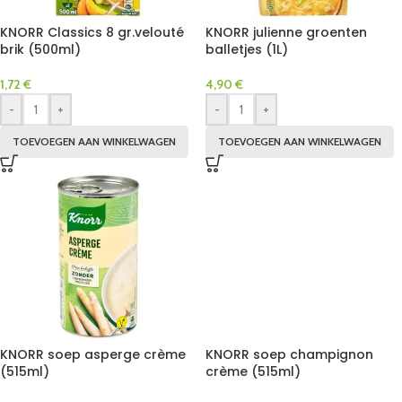
KNORR Classics 8 gr.velouté
KNORR julienne groenten
brik (500ml)
balletjes (1L)
1,72
€
4,90
€
-
+
-
+
TOEVOEGEN AAN WINKELWAGEN
TOEVOEGEN AAN WINKELWAGEN
KNORR soep asperge crème
KNORR soep champignon
(515ml)
crème (515ml)