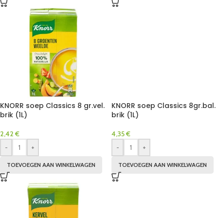
KNORR soep Classics 8 gr.vel.
KNORR soep Classics 8gr.bal.
brik (1L)
brik (1L)
2,42
€
4,35
€
-
+
-
+
TOEVOEGEN AAN WINKELWAGEN
TOEVOEGEN AAN WINKELWAGEN