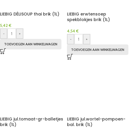
LIEBIG DÉLISOUP thai brik (1L)
LIEBIG erwtensoep
spekblokjes brik (1L)
5,42
€
4,54
€
-
+
-
+
TOEVOEGEN AAN WINKELWAGEN
TOEVOEGEN AAN WINKELWAGEN
LIEBIG jul.tomaat-gr-balletjes
LIEBIG jul.wortel-pompoen-
brik (1L)
bal. brik (1L)