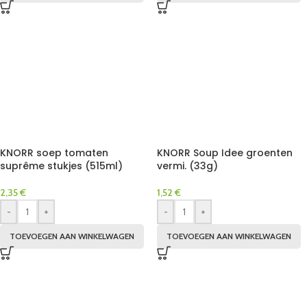
KNORR soep tomaten
KNORR Soup Idee groenten
suprême stukjes (515ml)
vermi. (33g)
2,35
€
1,52
€
-
+
-
+
TOEVOEGEN AAN WINKELWAGEN
TOEVOEGEN AAN WINKELWAGEN